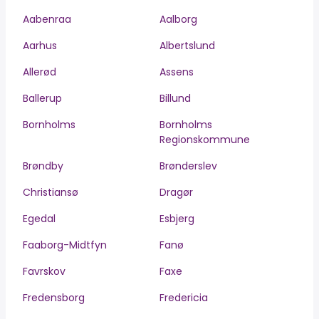
Aabenraa
Aalborg
Aarhus
Albertslund
Allerød
Assens
Ballerup
Billund
Bornholms
Bornholms
Regionskommune
Brøndby
Brønderslev
Christiansø
Dragør
Egedal
Esbjerg
Faaborg-Midtfyn
Fanø
Favrskov
Faxe
Fredensborg
Fredericia