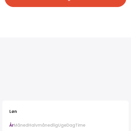
Løn
År
Måned
Halvmånedlig
Uge
Dag
Time