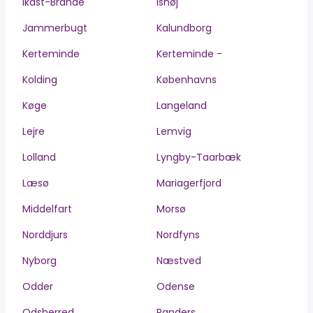
Ikast-Brande
Ishøj
Jammerbugt
Kalundborg
Kerteminde
Kerteminde -
Kolding
Københavns
Køge
Langeland
Lejre
Lemvig
Lolland
Lyngby-Taarbæk
Læsø
Mariagerfjord
Middelfart
Morsø
Norddjurs
Nordfyns
Nyborg
Næstved
Odder
Odense
Odsherred
Randers