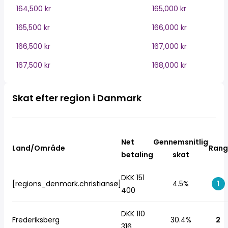
164,500 kr
165,000 kr
165,500 kr
166,000 kr
166,500 kr
167,000 kr
167,500 kr
168,000 kr
Skat efter region i Danmark
Net
Gennemsnitlig
Land/Område
Rang
betaling
skat
DKK 151
[regions_denmark.christiansø]
4.5%
1
400
DKK 110
Frederiksberg
30.4%
2
316