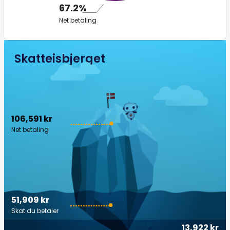
67.2%
Net betaling
Skatteisbjerget
106,591 kr
Net betaling
51,909 kr
Skat du betaler
13,922 kr