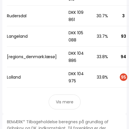
DKK 109
Rudersdal
30.7%
3
861
DKK 105
Langeland
33.7%
93
088
DKK 104
[regions_denmark.læsø]
33.8%
94
886
DKK 104
Lolland
33.8%
95
975
Vis mere
BEMÆRK* Tilbageholdelse beregnes på grundlag af
Gribskov og DK, indkomstskat. Til forenkling er der