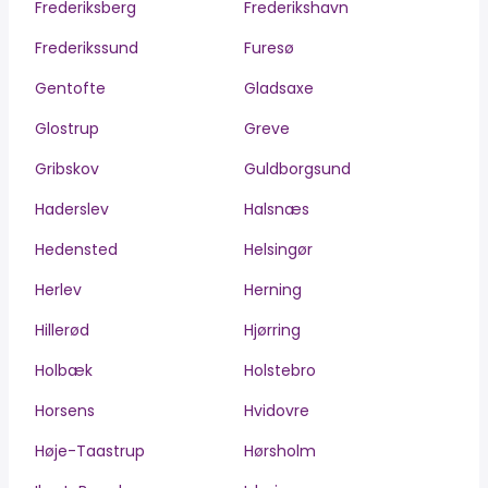
Frederiksberg
Frederikshavn
Frederikssund
Furesø
Gentofte
Gladsaxe
Glostrup
Greve
Gribskov
Guldborgsund
Haderslev
Halsnæs
Hedensted
Helsingør
Herlev
Herning
Hillerød
Hjørring
Holbæk
Holstebro
Horsens
Hvidovre
Høje-Taastrup
Hørsholm