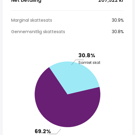
Net betaling
* 207,522 kr
Marginal skattesats
30.9%
Gennemsnitlig skattesats
30.8%
30.8%
Samlet skat
69.2%