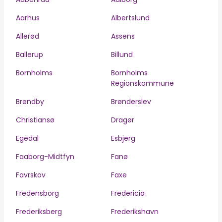
Aarhus
Albertslund
Allerød
Assens
Ballerup
Billund
Bornholms
Bornholms
Regionskommune
Brøndby
Brønderslev
Christiansø
Dragør
Egedal
Esbjerg
Faaborg-Midtfyn
Fanø
Favrskov
Faxe
Fredensborg
Fredericia
Frederiksberg
Frederikshavn