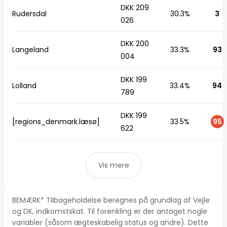
DKK 209
Rudersdal
30.3%
3
026
DKK 200
Langeland
33.3%
93
004
DKK 199
Lolland
33.4%
94
789
DKK 199
[regions_denmark.læsø]
33.5%
95
622
Vis mere
BEMÆRK* Tilbageholdelse beregnes på grundlag af Vejle
og DK, indkomstskat. Til forenkling er der antaget nogle
variabler (såsom ægteskabelig status og andre). Dette