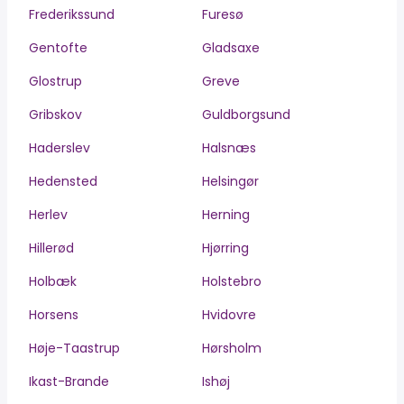
Frederikssund
Furesø
Gentofte
Gladsaxe
Glostrup
Greve
Gribskov
Guldborgsund
Haderslev
Halsnæs
Hedensted
Helsingør
Herlev
Herning
Hillerød
Hjørring
Holbæk
Holstebro
Horsens
Hvidovre
Høje-Taastrup
Hørsholm
Ikast-Brande
Ishøj