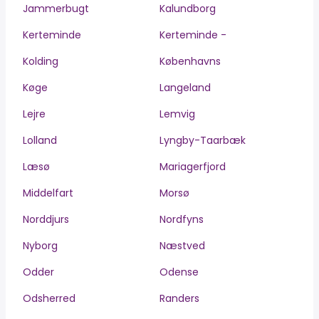
Jammerbugt
Kalundborg
Kerteminde
Kerteminde -
Kolding
Københavns
Køge
Langeland
Lejre
Lemvig
Lolland
Lyngby-Taarbæk
Læsø
Mariagerfjord
Middelfart
Morsø
Norddjurs
Nordfyns
Nyborg
Næstved
Odder
Odense
Odsherred
Randers