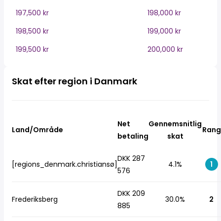
197,500 kr
198,000 kr
198,500 kr
199,000 kr
199,500 kr
200,000 kr
Skat efter region i Danmark
Net
Gennemsnitlig
Land/Område
Rang
betaling
skat
DKK 287
[regions_denmark.christiansø]
4.1%
1
576
DKK 209
Frederiksberg
30.0%
2
885