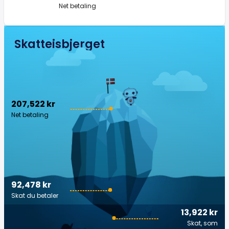
Net betaling
Skatteisbjerget
207,522 kr
Net betaling
92,478 kr
Skat du betaler
13,922 kr
Skat, som