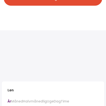
Løn
År
Måned
Halvmånedlig
Uge
Dag
Time