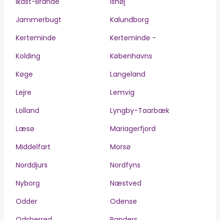
Ikast-Brande
Ishøj
Jammerbugt
Kalundborg
Kerteminde
Kerteminde -
Kolding
Københavns
Køge
Langeland
Lejre
Lemvig
Lolland
Lyngby-Taarbæk
Læsø
Mariagerfjord
Middelfart
Morsø
Norddjurs
Nordfyns
Nyborg
Næstved
Odder
Odense
Odsherred
Randers