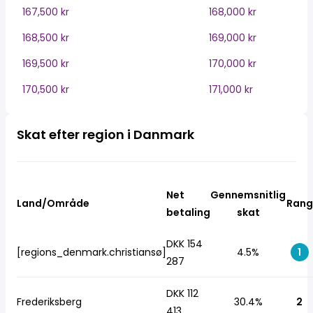
167,500 kr
168,000 kr
168,500 kr
169,000 kr
169,500 kr
170,000 kr
170,500 kr
171,000 kr
Skat efter region i Danmark
Net
Gennemsnitlig
Land/Område
Rang
betaling
skat
DKK 154
[regions_denmark.christiansø]
4.5%
1
287
DKK 112
Frederiksberg
30.4%
2
413