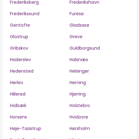
Frederiksberg
Frederikshavn
Frederikssund
Furesø
Gentofte
Gladsaxe
Glostrup
Greve
Gribskov
Guldborgsund
Haderslev
Halsnæs
Hedensted
Helsingør
Herlev
Herning
Hillerød
Hjørring
Holbæk
Holstebro
Horsens
Hvidovre
Høje-Taastrup
Hørsholm