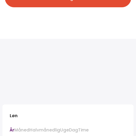
Løn
År
Måned
Halvmånedlig
Uge
Dag
Time