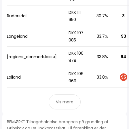
DKK 111
Rudersdal
30.7%
3
950
DKK 107
Langeland
33.7%
93
085
DKK 106
[regions_denmark.læsø]
33.8%
94
879
DKK 106
Lolland
33.8%
95
969
Vis mere
BEMÆRK* Tilbageholdelse beregnes på grundlag af
Gribskov og DK, indkomstskat. Til forenkling er der