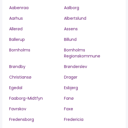
Aabenraa
Aalborg
Aarhus
Albertslund
Allerød
Assens
Ballerup
Billund
Bornholms
Bornholms
Regionskommune
Brøndby
Brønderslev
Christiansø
Dragør
Egedal
Esbjerg
Faaborg-Midtfyn
Fanø
Favrskov
Faxe
Fredensborg
Fredericia