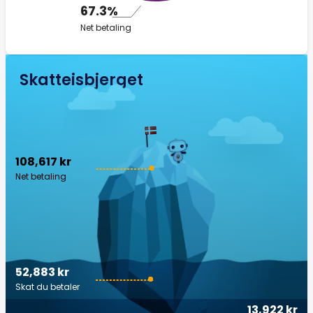
67.3%
Net betaling
Skatteisbjerget
108,617 kr
Net betaling
52,883 kr
Skat du betaler
13,922 kr