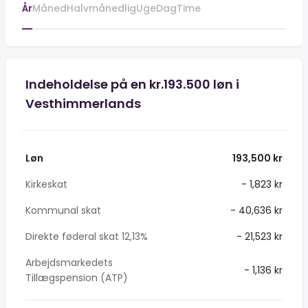
År
Måned
Halvmånedlig
Uge
Dag
Time
Indeholdelse på en kr.193.500 løn i
Vesthimmerlands
Løn
193,500 kr
Kirkeskat
- 1,823 kr
Kommunal skat
- 40,636 kr
Direkte føderal skat 12,13%
- 21,523 kr
Arbejdsmarkedets
- 1,136 kr
Tillægspension (ATP)