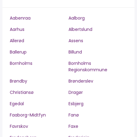
Aabenraa
Aalborg
Aarhus
Albertslund
Allerød
Assens
Ballerup
Billund
Bornholms
Bornholms
Regionskommune
Brøndby
Brønderslev
Christiansø
Dragør
Egedal
Esbjerg
Faaborg-Midtfyn
Fanø
Favrskov
Faxe