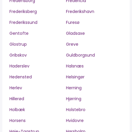
Fredensborg
Fredericia
Frederiksberg
Frederikshavn
Frederikssund
Furesø
Gentofte
Gladsaxe
Glostrup
Greve
Gribskov
Guldborgsund
Haderslev
Halsnæs
Hedensted
Helsingør
Herlev
Herning
Hillerød
Hjørring
Holbæk
Holstebro
Horsens
Hvidovre
Høje-Taastrup
Hørsholm