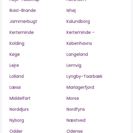
Ikast-Brande
Ishøj
Jammerbugt
Kalundborg
Kerteminde
Kerteminde -
Kolding
Københavns
Køge
Langeland
Lejre
Lemvig
Lolland
Lyngby-Taarbæk
Læsø
Mariagerfjord
Middelfart
Morsø
Norddjurs
Nordfyns
Nyborg
Næstved
Odder
Odense