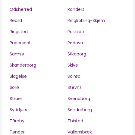
Odsherred
Randers
Rebild
Ringkøbing-Skjern
Ringsted
Roskilde
Rudersdal
Rødovre
Samsø
Silkeborg
Skanderborg
Skive
Slagelse
Solrød
Sorø
Stevns
Struer
Svendborg
Syddjurs
Sønderborg
Tårnby
Thisted
Tønder
Vallensbæk