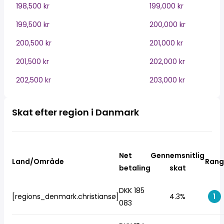
198,500 kr
199,000 kr
199,500 kr
200,000 kr
200,500 kr
201,000 kr
201,500 kr
202,000 kr
202,500 kr
203,000 kr
Skat efter region i Danmark
Net
Gennemsnitlig
Land/Område
Rang
betaling
skat
DKK 185
[regions_denmark.christiansø]
4.3%
1
083