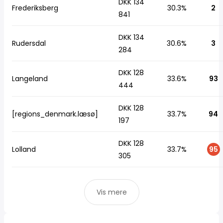
DKK 134
Frederiksberg
30.3%
2
841
DKK 134
Rudersdal
30.6%
3
284
DKK 128
Langeland
33.6%
93
444
DKK 128
[regions_denmark.læsø]
33.7%
94
197
DKK 128
Lolland
33.7%
95
305
Vis mere