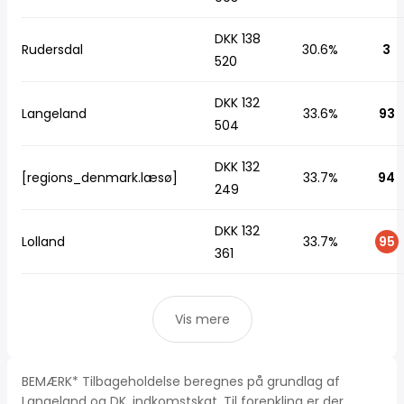
DKK 138
Rudersdal
30.6%
3
520
DKK 132
Langeland
33.6%
93
504
DKK 132
[regions_denmark.læsø]
33.7%
94
249
DKK 132
Lolland
33.7%
95
361
Vis mere
BEMÆRK* Tilbageholdelse beregnes på grundlag af
Langeland og DK, indkomstskat. Til forenkling er der