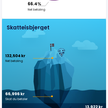
66.4%
Net betaling
Skatteisbjerget
132,504 kr
Net betaling
66,996 kr
Skat du betaler
13,922 kr