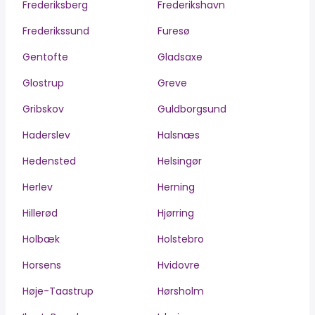
Frederiksberg
Frederikshavn
Frederikssund
Furesø
Gentofte
Gladsaxe
Glostrup
Greve
Gribskov
Guldborgsund
Haderslev
Halsnæs
Hedensted
Helsingør
Herlev
Herning
Hillerød
Hjørring
Holbæk
Holstebro
Horsens
Hvidovre
Høje-Taastrup
Hørsholm