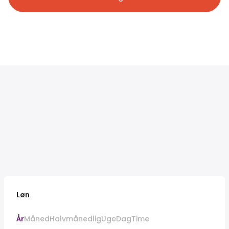
Løn
År
Måned
Halvmånedlig
Uge
Dag
Time