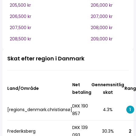
205,500 kr
206,000 kr
206,500 kr
207,000 kr
207,500 kr
208,000 kr
208,500 kr
209,000 kr
Skat efter region i Danmark
Net
Gennemsnitlig
Land/Område
Rang
betaling
skat
DKK 190
[regions_denmark.christiansø]
4.3%
1
857
DKK 139
Frederiksberg
30.3%
2
093