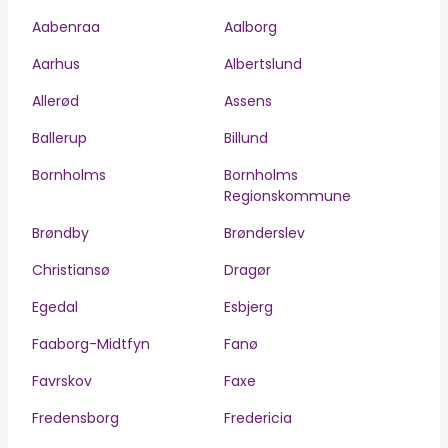
Aabenraa
Aalborg
Aarhus
Albertslund
Allerød
Assens
Ballerup
Billund
Bornholms
Bornholms
Regionskommune
Brøndby
Brønderslev
Christiansø
Dragør
Egedal
Esbjerg
Faaborg-Midtfyn
Fanø
Favrskov
Faxe
Fredensborg
Fredericia