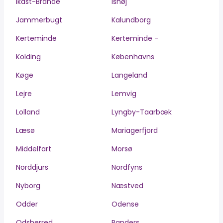
Ikast-Brande
Ishøj
Jammerbugt
Kalundborg
Kerteminde
Kerteminde -
Kolding
Københavns
Køge
Langeland
Lejre
Lemvig
Lolland
Lyngby-Taarbæk
Læsø
Mariagerfjord
Middelfart
Morsø
Norddjurs
Nordfyns
Nyborg
Næstved
Odder
Odense
Odsherred
Randers