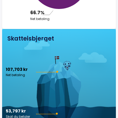
66.7%
Net betaling
Skatteisbjerget
107,703 kr
Net betaling
53,797 kr
Skat du betaler