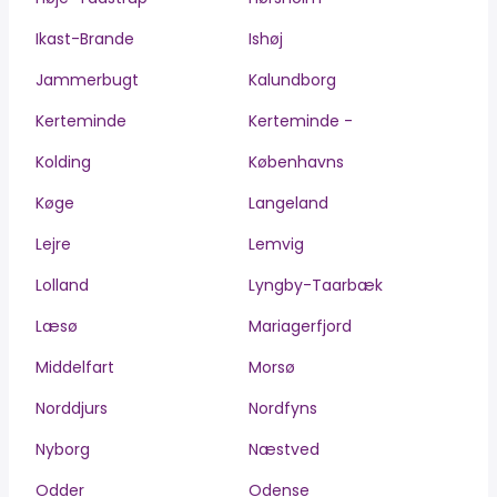
Ikast-Brande
Ishøj
Jammerbugt
Kalundborg
Kerteminde
Kerteminde -
Kolding
Københavns
Køge
Langeland
Lejre
Lemvig
Lolland
Lyngby-Taarbæk
Læsø
Mariagerfjord
Middelfart
Morsø
Norddjurs
Nordfyns
Nyborg
Næstved
Odder
Odense