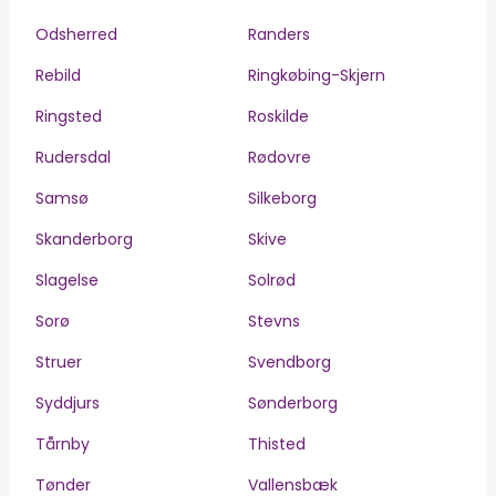
Odsherred
Randers
Rebild
Ringkøbing-Skjern
Ringsted
Roskilde
Rudersdal
Rødovre
Samsø
Silkeborg
Skanderborg
Skive
Slagelse
Solrød
Sorø
Stevns
Struer
Svendborg
Syddjurs
Sønderborg
Tårnby
Thisted
Tønder
Vallensbæk