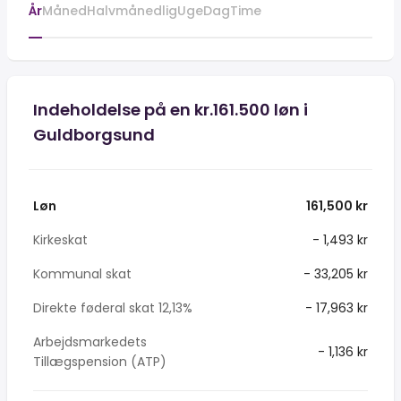
År
Måned
Halvmånedlig
Uge
Dag
Time
Indeholdelse på en kr.161.500 løn i
Guldborgsund
Løn
161,500 kr
Kirkeskat
- 1,493 kr
Kommunal skat
- 33,205 kr
Direkte føderal skat 12,13%
- 17,963 kr
Arbejdsmarkedets
- 1,136 kr
Tillægspension (ATP)