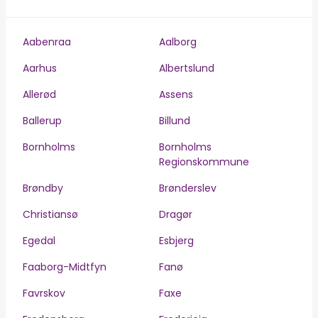
Aabenraa
Aalborg
Aarhus
Albertslund
Allerød
Assens
Ballerup
Billund
Bornholms
Bornholms
Regionskommune
Brøndby
Brønderslev
Christiansø
Dragør
Egedal
Esbjerg
Faaborg-Midtfyn
Fanø
Favrskov
Faxe