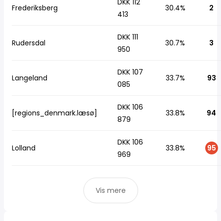
DKK 112
Frederiksberg
30.4%
2
413
DKK 111
Rudersdal
30.7%
3
950
DKK 107
Langeland
33.7%
93
085
DKK 106
[regions_denmark.læsø]
33.8%
94
879
DKK 106
Lolland
33.8%
95
969
Vis mere