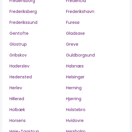
Fredensborg
Fredericia
Frederiksberg
Frederikshavn
Frederikssund
Furesø
Gentofte
Gladsaxe
Glostrup
Greve
Gribskov
Guldborgsund
Haderslev
Halsnæs
Hedensted
Helsingør
Herlev
Herning
Hillerød
Hjørring
Holbæk
Holstebro
Horsens
Hvidovre
Høje-Taastrup
Hørsholm