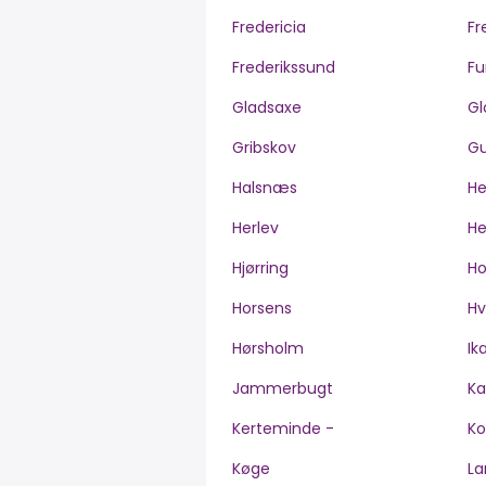
Fredericia
Fr
Frederikssund
Fu
Gladsaxe
Gl
Gribskov
Gu
Halsnæs
H
Herlev
He
Hjørring
H
Horsens
Hv
Hørsholm
Ik
Jammerbugt
Ka
Kerteminde -
Ko
Køge
La