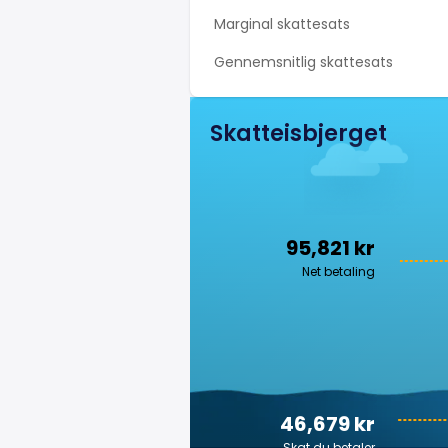
Marginal skattesats
Gennemsnitlig skattesats
Skatteisbjerget
95,821 kr
Net betaling
46,679 kr
Skat du betaler