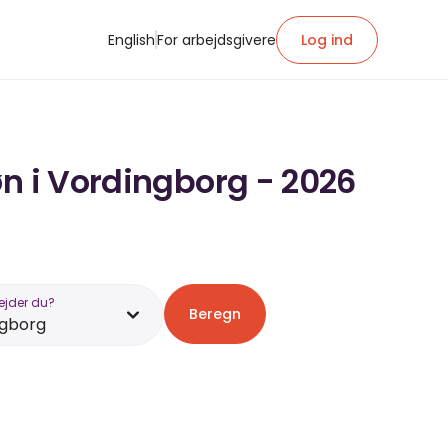
English
For arbejdsgivere
Log ind
øn i Vordingborg - 2026
ejder du?
Beregn
ngborg