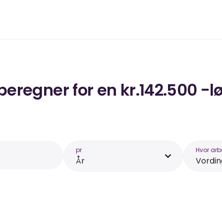
regner for en kr.142.500 -l
pr
Hvor arb
År
Vordi