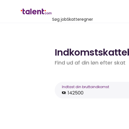
Søg job
Skatteregner
Indkomstskattebe
Find ud af din løn efter skat
Indtast din bruttoindkomst