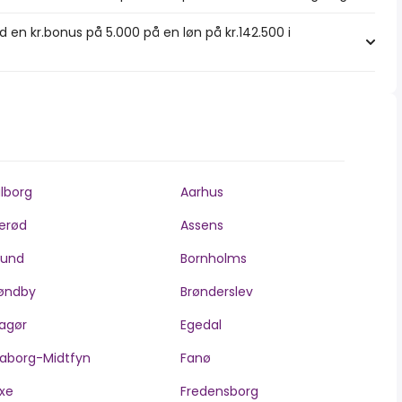
en kr.bonus på 5.000 på en løn på kr.142.500 i
lborg
Aarhus
lerød
Assens
llund
Bornholms
øndby
Brønderslev
agør
Egedal
aborg-Midtfyn
Fanø
xe
Fredensborg