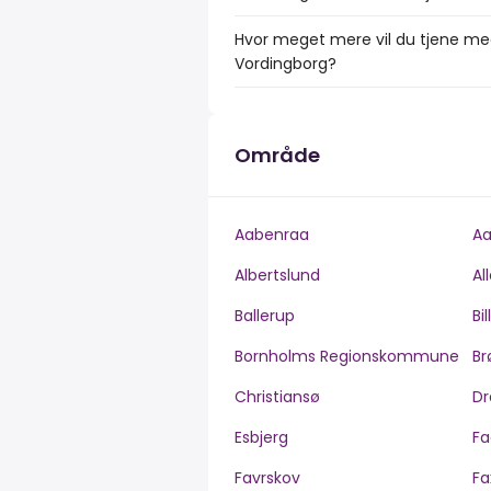
Hvor meget mere vil du tjene med 
Vordingborg?
Område
Aabenraa
Aa
Albertslund
Al
Ballerup
Bi
Bornholms Regionskommune
Br
Christiansø
Dr
Esbjerg
Fa
Favrskov
Fa