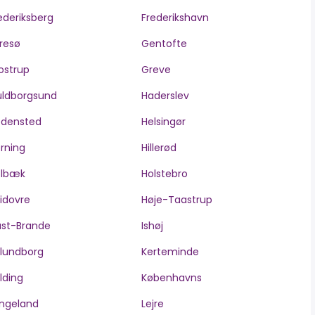
ederiksberg
Frederikshavn
resø
Gentofte
ostrup
Greve
ldborgsund
Haderslev
edensted
Helsingør
rning
Hillerød
olbæk
Holstebro
idovre
Høje-Taastrup
ast-Brande
Ishøj
lundborg
Kerteminde
lding
Københavns
ngeland
Lejre