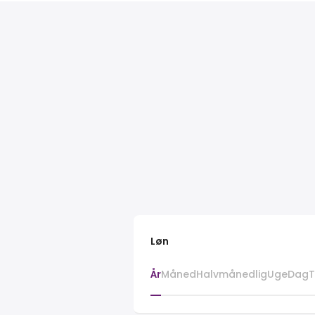
Løn
År
Måned
Halvmånedlig
Uge
Dag
T