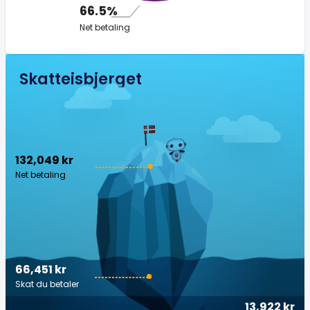
66.5%
Net betaling
Skatteisbjerget
132,049 kr
Net betaling
66,451 kr
Skat du betaler
13,922 kr