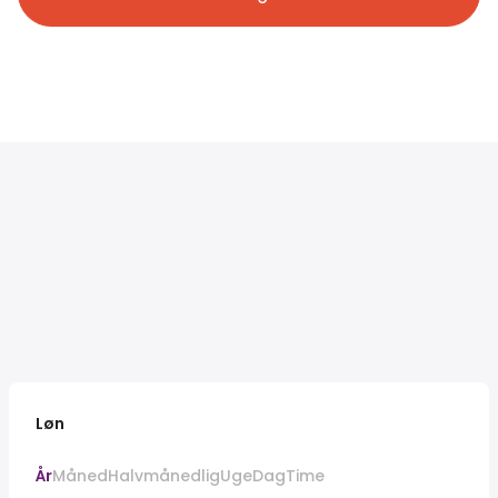
Løn
År
Måned
Halvmånedlig
Uge
Dag
Time