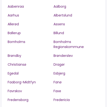
Aabenraa
Aalborg
Aarhus
Albertslund
Allerød
Assens
Ballerup
Billund
Bornholms
Bornholms
Regionskommune
Brøndby
Brønderslev
Christiansø
Dragør
Egedal
Esbjerg
Faaborg-Midtfyn
Fanø
Favrskov
Faxe
Fredensborg
Fredericia