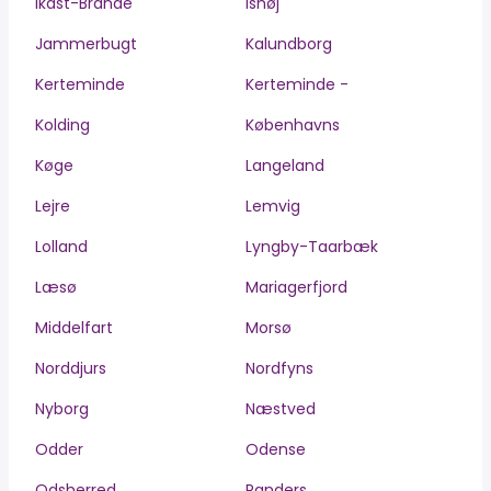
Ikast-Brande
Ishøj
Jammerbugt
Kalundborg
Kerteminde
Kerteminde -
Kolding
Københavns
Køge
Langeland
Lejre
Lemvig
Lolland
Lyngby-Taarbæk
Læsø
Mariagerfjord
Middelfart
Morsø
Norddjurs
Nordfyns
Nyborg
Næstved
Odder
Odense
Odsherred
Randers