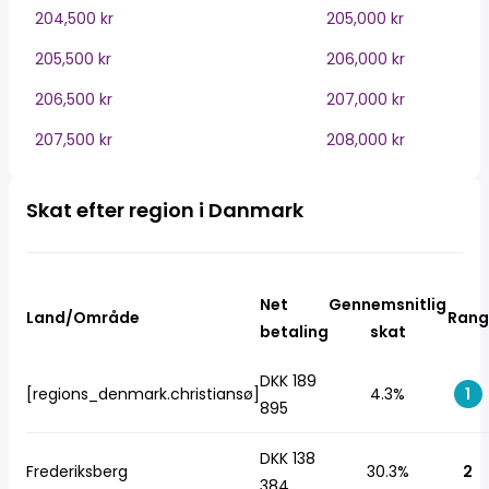
204,500 kr
205,000 kr
205,500 kr
206,000 kr
206,500 kr
207,000 kr
207,500 kr
208,000 kr
Skat efter region i Danmark
Net
Gennemsnitlig
Land/Område
Rang
betaling
skat
DKK 189
[regions_denmark.christiansø]
4.3%
1
895
DKK 138
Frederiksberg
30.3%
2
384