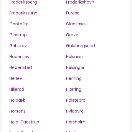
Frederiksberg
Frederikshavn
Frederikssund
Furesø
Gentofte
Gladsaxe
Glostrup
Greve
Gribskov
Guldborgsund
Haderslev
Halsnæs
Hedensted
Helsingør
Herlev
Herning
Hillerød
Hjørring
Holbæk
Holstebro
Horsens
Hvidovre
Høje-Taastrup
Hørsholm