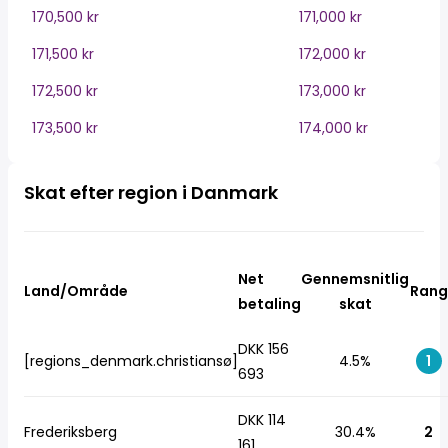
170,500 kr
171,000 kr
171,500 kr
172,000 kr
172,500 kr
173,000 kr
173,500 kr
174,000 kr
Skat efter region i Danmark
Net
Gennemsnitlig
Land/Område
Rang
betaling
skat
DKK 156
[regions_denmark.christiansø]
4.5%
1
693
DKK 114
Frederiksberg
30.4%
2
161