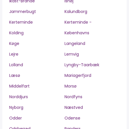
Ikast-Brande
Ishøj
Jammerbugt
Kalundborg
Kerteminde
Kerteminde -
Kolding
Københavns
Køge
Langeland
Lejre
Lemvig
Lolland
Lyngby-Taarbæk
Læsø
Mariagerfjord
Middelfart
Morsø
Norddjurs
Nordfyns
Nyborg
Næstved
Odder
Odense
Odsherred
Randers