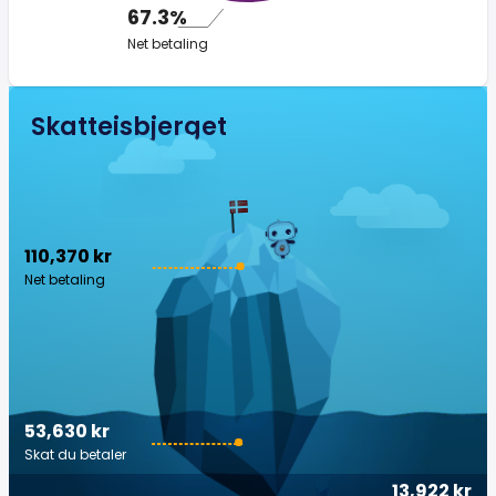
67.3%
Net betaling
Skatteisbjerget
110,370 kr
Net betaling
53,630 kr
Skat du betaler
13,922 kr