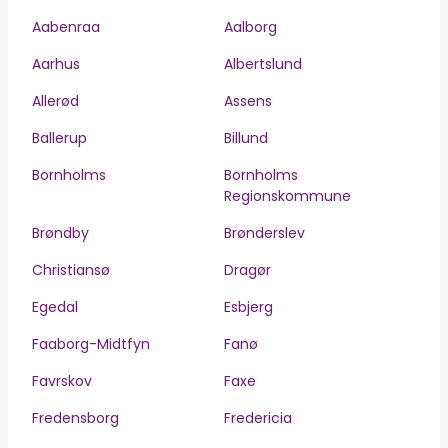
Aabenraa
Aalborg
Aarhus
Albertslund
Allerød
Assens
Ballerup
Billund
Bornholms
Bornholms
Regionskommune
Brøndby
Brønderslev
Christiansø
Dragør
Egedal
Esbjerg
Faaborg-Midtfyn
Fanø
Favrskov
Faxe
Fredensborg
Fredericia