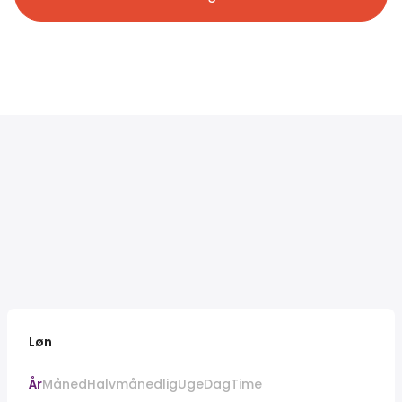
Løn
År
Måned
Halvmånedlig
Uge
Dag
Time