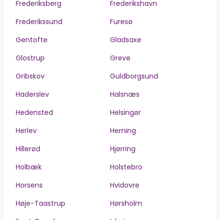
Frederiksberg
Frederikshavn
Frederikssund
Furesø
Gentofte
Gladsaxe
Glostrup
Greve
Gribskov
Guldborgsund
Haderslev
Halsnæs
Hedensted
Helsingør
Herlev
Herning
Hillerød
Hjørring
Holbæk
Holstebro
Horsens
Hvidovre
Høje-Taastrup
Hørsholm