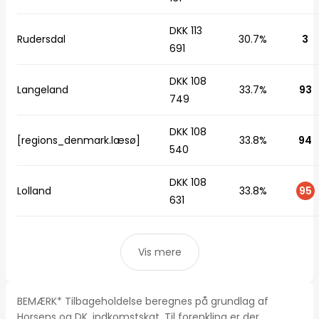
DKK 113
Rudersdal
30.7%
3
691
DKK 108
Langeland
33.7%
93
749
DKK 108
[regions_denmark.læsø]
33.8%
94
540
DKK 108
Lolland
33.8%
95
631
Vis mere
BEMÆRK* Tilbageholdelse beregnes på grundlag af
Horsens og DK, indkomstskat. Til forenkling er der