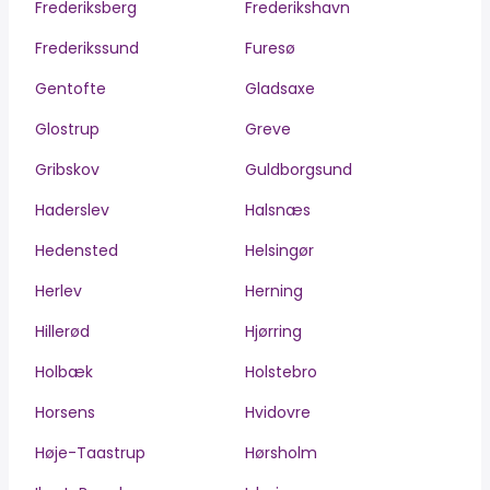
Frederiksberg
Frederikshavn
Frederikssund
Furesø
Gentofte
Gladsaxe
Glostrup
Greve
Gribskov
Guldborgsund
Haderslev
Halsnæs
Hedensted
Helsingør
Herlev
Herning
Hillerød
Hjørring
Holbæk
Holstebro
Horsens
Hvidovre
Høje-Taastrup
Hørsholm