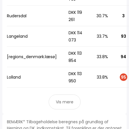
DKK 119
Rudersdal
30.7%
3
261
DKK 114
Langeland
33.7%
93
073
DKK 113
[regions_denmark.læsø]
33.8%
94
854
DKK 113
Lolland
33.8%
95
950
Vis mere
BEMÆRK* Tilbageholdelse beregnes på grundlag af
Herning og DK, indkomstskat. Til forenkling er der antaget