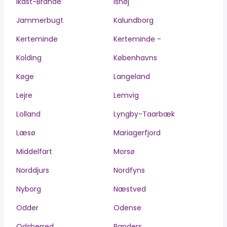
Ikast-Brande
Ishøj
Jammerbugt
Kalundborg
Kerteminde
Kerteminde -
Kolding
Københavns
Køge
Langeland
Lejre
Lemvig
Lolland
Lyngby-Taarbæk
Læsø
Mariagerfjord
Middelfart
Morsø
Norddjurs
Nordfyns
Nyborg
Næstved
Odder
Odense
Odsherred
Randers