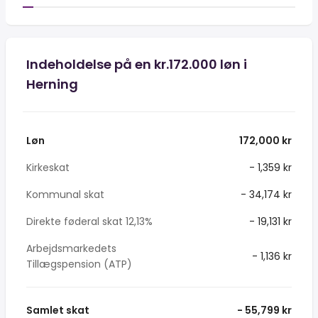
Indeholdelse på en kr.172.000 løn i
Herning
Løn
172,000 kr
Kirkeskat
- 1,359 kr
Kommunal skat
- 34,174 kr
Direkte føderal skat 12,13%
- 19,131 kr
Arbejdsmarkedets
- 1,136 kr
Tillægspension (ATP)
Samlet skat
- 55,799 kr