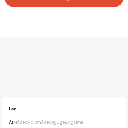
Løn
År
Måned
Halvmånedlig
Uge
Dag
Time