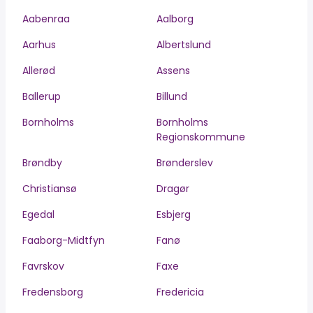
Aabenraa
Aalborg
Aarhus
Albertslund
Allerød
Assens
Ballerup
Billund
Bornholms
Bornholms
Regionskommune
Brøndby
Brønderslev
Christiansø
Dragør
Egedal
Esbjerg
Faaborg-Midtfyn
Fanø
Favrskov
Faxe
Fredensborg
Fredericia