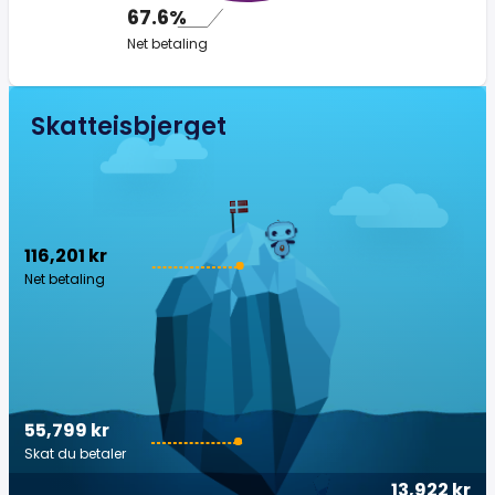
67.6%
Net betaling
Skatteisbjerget
116,201 kr
Net betaling
55,799 kr
Skat du betaler
13,922 kr