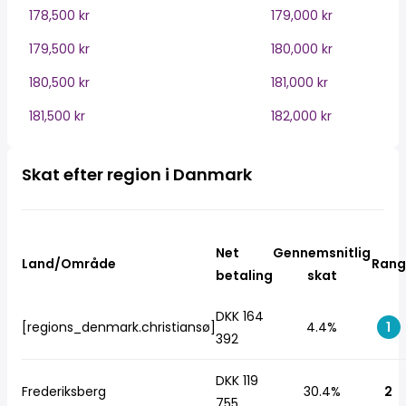
178,500 kr
179,000 kr
179,500 kr
180,000 kr
180,500 kr
181,000 kr
181,500 kr
182,000 kr
Skat efter region i Danmark
Net
Gennemsnitlig
Land/Område
Rang
betaling
skat
DKK 164
[regions_denmark.christiansø]
4.4%
1
392
DKK 119
Frederiksberg
30.4%
2
755