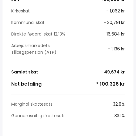
Kirkeskat
- 1,062 kr
Kommunal skat
- 30,791 kr
Direkte føderal skat 12,13%
- 16,684 kr
Arbejdsmarkedets
- 1,136 kr
Tillægspension (ATP)
Samlet skat
- 49,674 kr
Net betaling
* 100,326 kr
Marginal skattesats
32.8%
Gennemsnitlig skattesats
33.1%