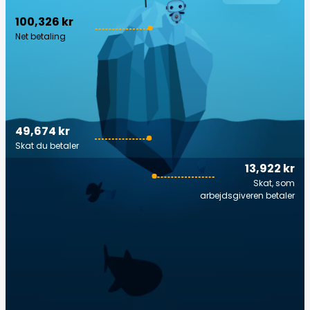
100,326 kr
Net betaling
49,674 kr
Skat du betaler
13,922 kr
Skat, som
arbejdsgiveren betaler