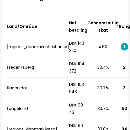
Net
Gennemsnitlig
Land/Område
Rang
betaling
skat
DKK 143
[regions_denmark.christiansø]
4.5%
1
220
DKK 104
Frederiksberg
30.4%
2
372
DKK 103
Rudersdal
30.7%
3
943
DKK 99
Langeland
33.7%
93
431
DKK 99
[regions_denmark.læsø]
33.8%
94