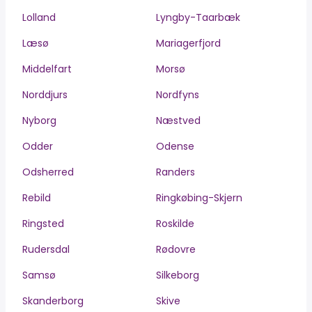
Lolland
Lyngby-Taarbæk
Læsø
Mariagerfjord
Middelfart
Morsø
Norddjurs
Nordfyns
Nyborg
Næstved
Odder
Odense
Odsherred
Randers
Rebild
Ringkøbing-Skjern
Ringsted
Roskilde
Rudersdal
Rødovre
Samsø
Silkeborg
Skanderborg
Skive