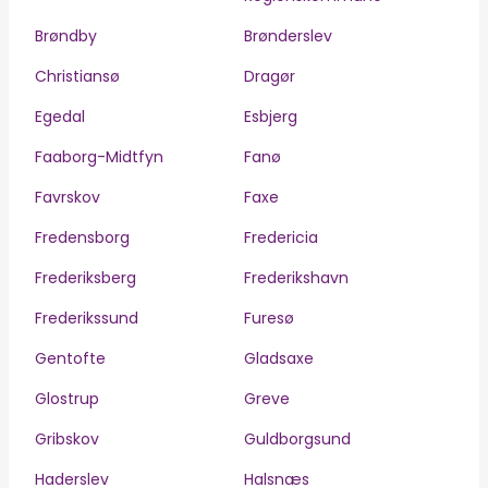
Brøndby
Brønderslev
Christiansø
Dragør
Egedal
Esbjerg
Faaborg-Midtfyn
Fanø
Favrskov
Faxe
Fredensborg
Fredericia
Frederiksberg
Frederikshavn
Frederikssund
Furesø
Gentofte
Gladsaxe
Glostrup
Greve
Gribskov
Guldborgsund
Haderslev
Halsnæs