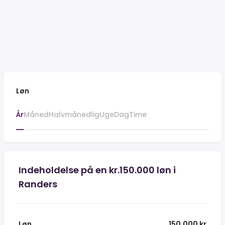
Løn
År
Måned
Halvmånedlig
Uge
Dag
Time
Indeholdelse på en kr.150.000 løn i
Randers
Løn
150,000 kr