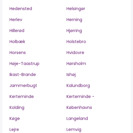
Hedensted
Helsingør
Herlev
Herning
Hillerød
Hjørring
Holbæk
Holstebro
Horsens
Hvidovre
Høje-Taastrup
Hørsholm
Ikast-Brande
Ishøj
Jammerbugt
Kalundborg
Kerteminde
Kerteminde -
Kolding
Københavns
Køge
Langeland
Lejre
Lemvig