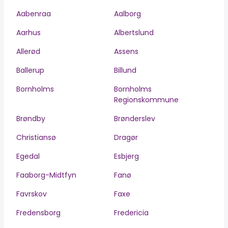
Aabenraa
Aalborg
Aarhus
Albertslund
Allerød
Assens
Ballerup
Billund
Bornholms
Bornholms
Regionskommune
Brøndby
Brønderslev
Christiansø
Dragør
Egedal
Esbjerg
Faaborg-Midtfyn
Fanø
Favrskov
Faxe
Fredensborg
Fredericia