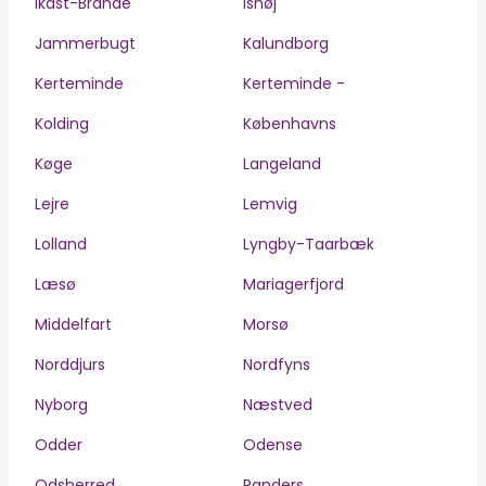
Ikast-Brande
Ishøj
Jammerbugt
Kalundborg
Kerteminde
Kerteminde -
Kolding
Københavns
Køge
Langeland
Lejre
Lemvig
Lolland
Lyngby-Taarbæk
Læsø
Mariagerfjord
Middelfart
Morsø
Norddjurs
Nordfyns
Nyborg
Næstved
Odder
Odense
Odsherred
Randers