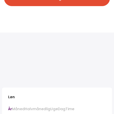
Løn
År
Måned
Halvmånedlig
Uge
Dag
Time