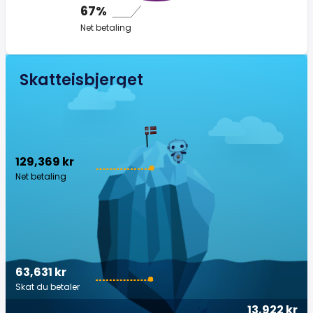
67%
Net betaling
Skatteisbjerget
129,369 kr
Net betaling
63,631 kr
Skat du betaler
13,922 kr