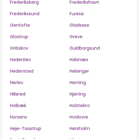
Frederiksberg
Frederikshavn
Frederikssund
Furesø
Gentofte
Gladsaxe
Glostrup
Greve
Gribskov
Guldborgsund
Haderslev
Halsnæs
Hedensted
Helsingør
Herlev
Herning
Hillerød
Hjørring
Holbæk
Holstebro
Horsens
Hvidovre
Høje-Taastrup
Hørsholm