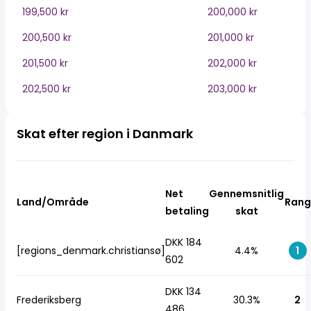
199,500 kr
200,000 kr
200,500 kr
201,000 kr
201,500 kr
202,000 kr
202,500 kr
203,000 kr
Skat efter region i Danmark
Net
Gennemsnitlig
Land/Område
Rang
betaling
skat
DKK 184
[regions_denmark.christiansø]
4.4%
1
602
DKK 134
Frederiksberg
30.3%
2
486