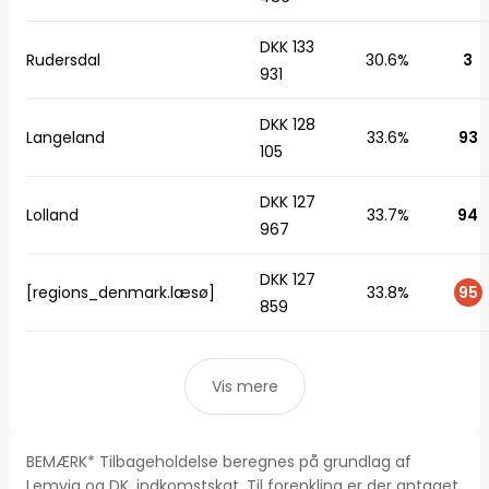
DKK 133
Rudersdal
30.6%
3
931
DKK 128
Langeland
33.6%
93
105
DKK 127
Lolland
33.7%
94
967
DKK 127
[regions_denmark.læsø]
33.8%
95
859
Vis mere
BEMÆRK* Tilbageholdelse beregnes på grundlag af
Lemvig og DK, indkomstskat. Til forenkling er der antaget