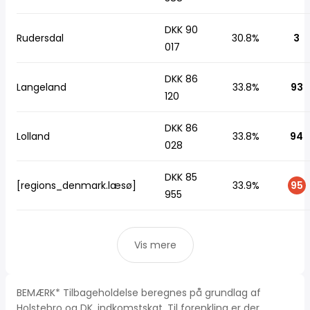
DKK 90
Rudersdal
30.8%
3
017
DKK 86
Langeland
33.8%
93
120
DKK 86
Lolland
33.8%
94
028
DKK 85
[regions_denmark.læsø]
33.9%
95
955
Vis mere
BEMÆRK* Tilbageholdelse beregnes på grundlag af
Holstebro og DK, indkomstskat. Til forenkling er der