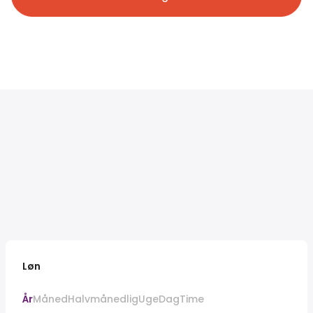
Løn
År
Måned
Halvmånedlig
Uge
Dag
Time