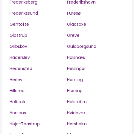
Frederiksberg
Frederikshavn
Frederikssund
Furesø
Gentofte
Gladsaxe
Glostrup
Greve
Gribskov
Guldborgsund
Haderslev
Halsnæs
Hedensted
Helsingør
Herlev
Herning
Hillerød
Hjørring
Holbæk
Holstebro
Horsens
Hvidovre
Høje-Taastrup
Hørsholm