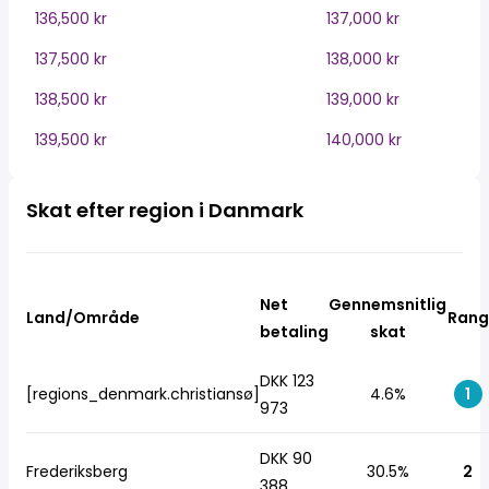
136,500 kr
137,000 kr
137,500 kr
138,000 kr
138,500 kr
139,000 kr
139,500 kr
140,000 kr
Skat efter region i Danmark
Net
Gennemsnitlig
Land/Område
Rang
betaling
skat
DKK 123
[regions_denmark.christiansø]
4.6%
1
973
DKK 90
Frederiksberg
30.5%
2
388