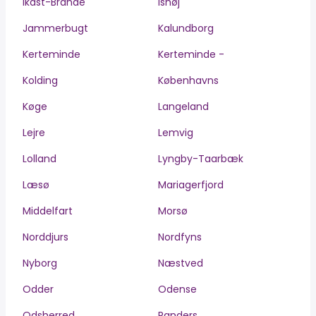
Ikast-Brande
Ishøj
Jammerbugt
Kalundborg
Kerteminde
Kerteminde -
Kolding
Københavns
Køge
Langeland
Lejre
Lemvig
Lolland
Lyngby-Taarbæk
Læsø
Mariagerfjord
Middelfart
Morsø
Norddjurs
Nordfyns
Nyborg
Næstved
Odder
Odense
Odsherred
Randers