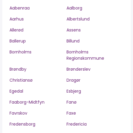
Aabenraa
Aalborg
Aarhus
Albertslund
Allerød
Assens
Ballerup
Billund
Bornholms
Bornholms
Regionskommune
Brøndby
Brønderslev
Christiansø
Dragør
Egedal
Esbjerg
Faaborg-Midtfyn
Fanø
Favrskov
Faxe
Fredensborg
Fredericia