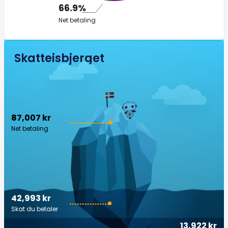
66.9%
Net betaling
Skatteisbjerget
87,007 kr
Net betaling
42,993 kr
Skat du betaler
13,922 kr