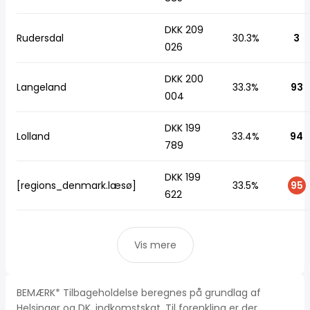
DKK 209
Rudersdal
30.3%
3
026
DKK 200
Langeland
33.3%
93
004
DKK 199
Lolland
33.4%
94
789
DKK 199
[regions_denmark.læsø]
33.5%
95
622
Vis mere
BEMÆRK* Tilbageholdelse beregnes på grundlag af
Helsingør og DK, indkomstskat. Til forenkling er der