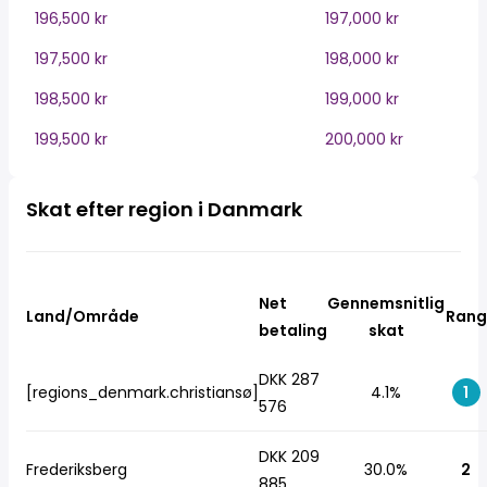
196,500 kr
197,000 kr
197,500 kr
198,000 kr
198,500 kr
199,000 kr
199,500 kr
200,000 kr
Skat efter region i Danmark
Net
Gennemsnitlig
Land/Område
Rang
betaling
skat
DKK 287
[regions_denmark.christiansø]
4.1%
1
576
DKK 209
Frederiksberg
30.0%
2
885