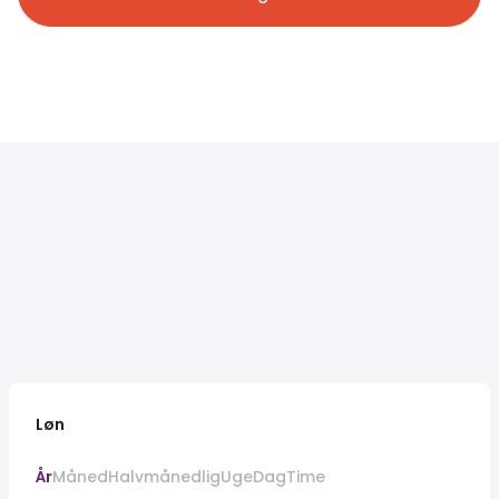
Løn
År
Måned
Halvmånedlig
Uge
Dag
Time