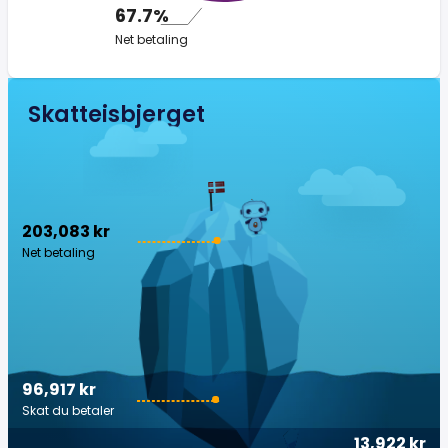
67.7%
Net betaling
Skatteisbjerget
203,083 kr
Net betaling
96,917 kr
Skat du betaler
13,922 kr