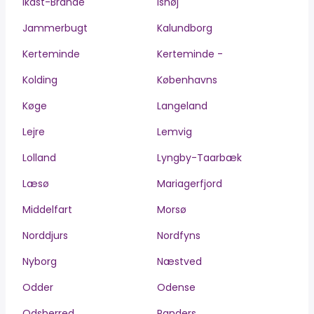
Ikast-Brande
Ishøj
Jammerbugt
Kalundborg
Kerteminde
Kerteminde -
Kolding
Københavns
Køge
Langeland
Lejre
Lemvig
Lolland
Lyngby-Taarbæk
Læsø
Mariagerfjord
Middelfart
Morsø
Norddjurs
Nordfyns
Nyborg
Næstved
Odder
Odense
Odsherred
Randers