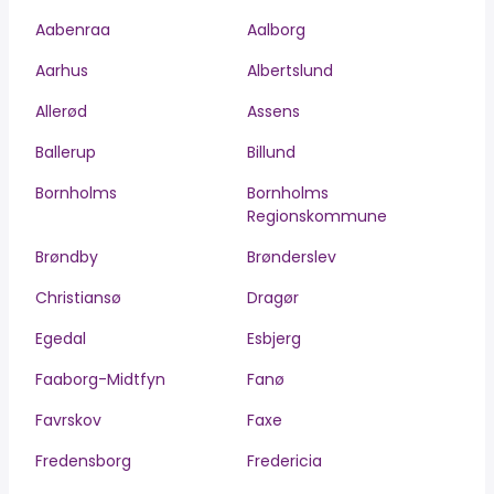
Aabenraa
Aalborg
Aarhus
Albertslund
Allerød
Assens
Ballerup
Billund
Bornholms
Bornholms
Regionskommune
Brøndby
Brønderslev
Christiansø
Dragør
Egedal
Esbjerg
Faaborg-Midtfyn
Fanø
Favrskov
Faxe
Fredensborg
Fredericia