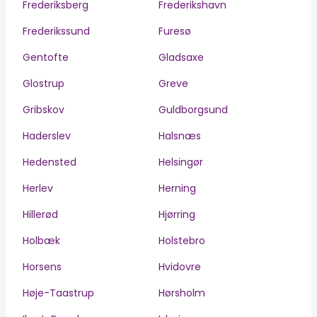
Frederiksberg
Frederikshavn
Frederikssund
Furesø
Gentofte
Gladsaxe
Glostrup
Greve
Gribskov
Guldborgsund
Haderslev
Halsnæs
Hedensted
Helsingør
Herlev
Herning
Hillerød
Hjørring
Holbæk
Holstebro
Horsens
Hvidovre
Høje-Taastrup
Hørsholm