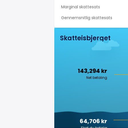
Marginal skattesats
Gennemsnitlig skattesats
Skatteisbjerget
143,294 kr
Net betaling
64,706 kr
Skat du betaler