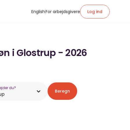
English
For arbejdsgivere
Log ind
n i Glostrup - 2026
ejder du?
Beregn
up