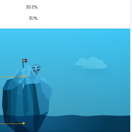
30.0%
31.1%