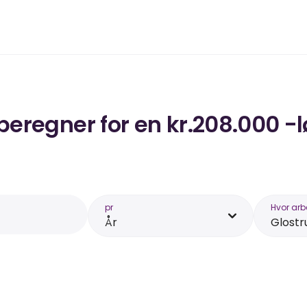
regner for en kr.208.000 -lø
pr
Hvor arb
År
Glostr