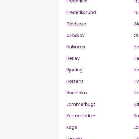
Fredericia
Fr
Frederikssund
Fu
Gladsaxe
Gl
Gribskov
Gu
Halsnæs
H
Herlev
He
Hjørring
H
Horsens
Hv
Hørsholm
Ik
Jammerbugt
Ka
Kerteminde -
Ko
Køge
La
Lemvig
Lo