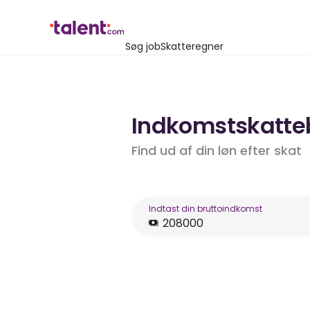
Søg job
Skatteregner
Indkomstskattebe
Find ud af din løn efter skat
Indtast din bruttoindkomst