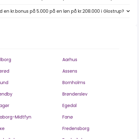
 en kr.bonus på 5.000 på en løn på kr.208.000 i Glostrup?
lborg
Aarhus
lerød
Assens
llund
Bornholms
øndby
Brønderslev
agør
Egedal
aborg-Midtfyn
Fanø
xe
Fredensborg