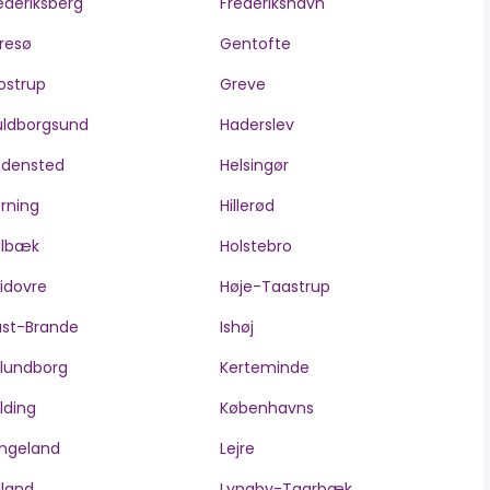
ederiksberg
Frederikshavn
resø
Gentofte
ostrup
Greve
ldborgsund
Haderslev
edensted
Helsingør
rning
Hillerød
olbæk
Holstebro
idovre
Høje-Taastrup
ast-Brande
Ishøj
lundborg
Kerteminde
lding
Københavns
ngeland
Lejre
lland
Lyngby-Taarbæk