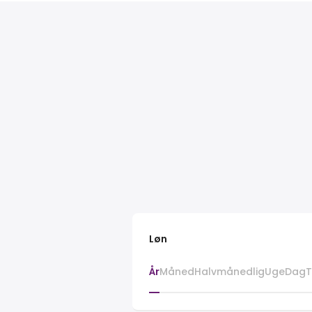
Løn
År
Måned
Halvmånedlig
Uge
Dag
T