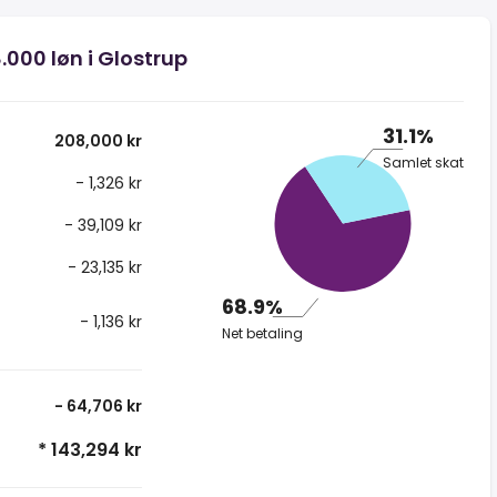
.000 løn i Glostrup
31.1%
208,000 kr
Samlet skat
- 1,326 kr
- 39,109 kr
- 23,135 kr
68.9%
- 1,136 kr
Net betaling
- 64,706 kr
* 143,294 kr