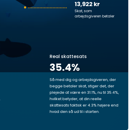
13,922 kr
Skat, som
arbejdsgiveren betaler
Real skattesats
35.4
%
Så med dig og arbejdsgiveren, der
begge betaler skat, stiger det, der
plejede at være en 31.1%, nu til 35.4%,
.
hvilket betyder, at din reelle
skattesats faktisk er 4.3% højere end
hvad den så ud til i starten.