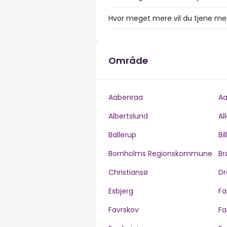
Hvor meget mere vil du tjene med
Område
Aabenraa
Aa
Albertslund
Al
Ballerup
Bi
Bornholms Regionskommune
Br
Christiansø
Dr
Esbjerg
Fa
Favrskov
Fa