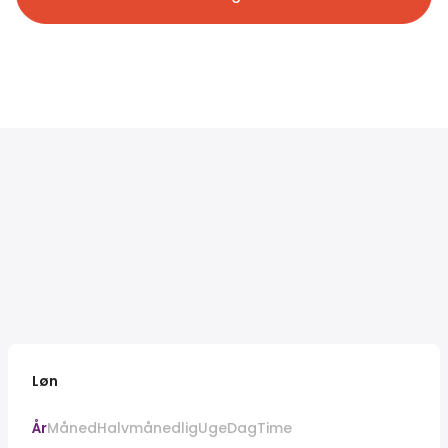
Løn
År
Måned
Halvmånedlig
Uge
Dag
Time