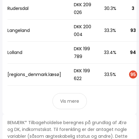
DKK 209
Rudersdal
30.3%
3
026
DKK 200
Langeland
33.3%
93
004
DKK 199
Lolland
33.4%
94
789
DKK 199
[regions_denmark.læsø]
33.5%
95
622
Vis mere
BEMÆRK* Tilbageholdelse beregnes på grundlag af Ærø
og DK, indkomstskat. Til forenkling er der antaget nogle
variabler (såsom ægteskabelig status og andre). Dette