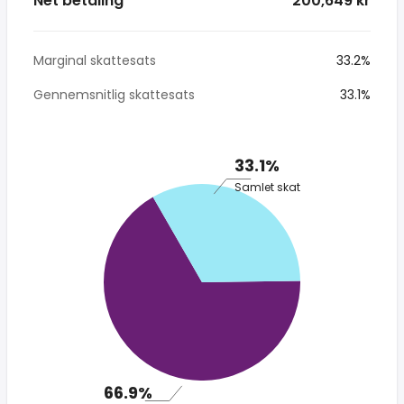
Net betaling
* 200,649 kr
Marginal skattesats
33.2%
Gennemsnitlig skattesats
33.1%
33.1%
Samlet skat
66.9%