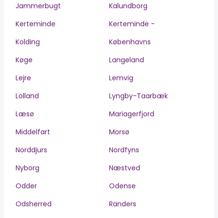
Jammerbugt
Kalundborg
Kerteminde
Kerteminde -
Kolding
Københavns
Køge
Langeland
Lejre
Lemvig
Lolland
Lyngby-Taarbæk
Læsø
Mariagerfjord
Middelfart
Morsø
Norddjurs
Nordfyns
Nyborg
Næstved
Odder
Odense
Odsherred
Randers