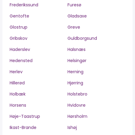
Frederikssund
Furesø
Gentofte
Gladsaxe
Glostrup
Greve
Gribskov
Guldborgsund
Haderslev
Halsnæs
Hedensted
Helsingør
Herlev
Herning
Hillerød
Hjørring
Holbæk
Holstebro
Horsens
Hvidovre
Høje-Taastrup
Hørsholm
Ikast-Brande
Ishøj