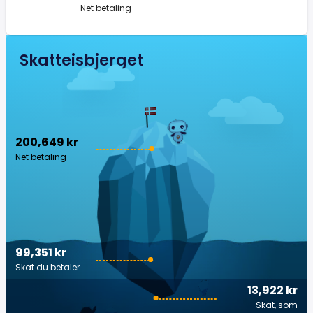
Net betaling
Skatteisbjerget
200,649 kr
Net betaling
99,351 kr
Skat du betaler
13,922 kr
Skat, som