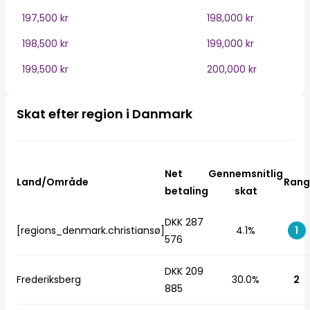
197,500 kr
198,000 kr
198,500 kr
199,000 kr
199,500 kr
200,000 kr
Skat efter region i Danmark
Net
Gennemsnitlig
Land/Område
Rang
betaling
skat
DKK 287
[regions_denmark.christiansø]
4.1%
1
576
DKK 209
Frederiksberg
30.0%
2
885