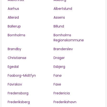
Aarhus
Albertslund
Allerød
Assens
Ballerup
Billund
Bornholms
Bornholms
Regionskommune
Brøndby
Brønderslev
Christiansø
Dragør
Egedal
Esbjerg
Faaborg-Midtfyn
Fanø
Favrskov
Faxe
Fredensborg
Fredericia
Frederiksberg
Frederikshavn